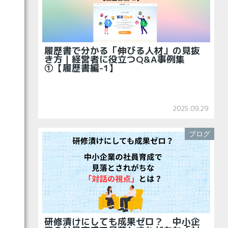
履歴書で分かる「伸びる人材」の見抜
き方｜経営者に役立つQ&A事例集
①【履歴書編-1】
2025.09.29
ブログ
研修漬けにしても成果ゼロ？ 中小企